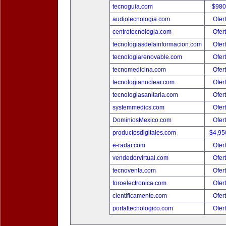
tecnoguia.com
$980
audiotecnologia.com
Ofer
centrotecnologia.com
Ofer
tecnologiasdelainformacion.com
Ofer
tecnologiarenovable.com
Ofer
tecnomedicina.com
Ofer
tecnologianuclear.com
Ofer
tecnologiasanitaria.com
Ofer
systemmedics.com
Ofer
DominiosMexico.com
Ofer
productosdigitales.com
$4,95
e-radar.com
Ofer
vendedorvirtual.com
Ofer
tecnoventa.com
Ofer
foroelectronica.com
Ofer
cientificamente.com
Ofer
portaltecnologico.com
Ofer