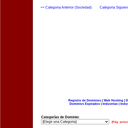
<< Categoria Anterior (Sociedad)
Categoria Siguien
Registro de Dominios
|
Web Hosting
|
D
Dominios Expirados
|
Industrias
|
Indu
Categorías de Dominio:
[Pág. princi