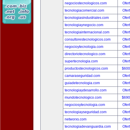
negociostecnologicos.com
Ofer
tecnologiacomercial.com
Ofer
tecnologiasindustriales.com
Ofer
tecnologiaynegocio.com
Ofer
tecnologiainternacional.com
Ofer
consultorestecnologicos.com
Ofer
negocioytecnologia.com
Ofer
directoriotecnologico.com
Ofer
supertecnologia.com
Ofer
productostecnologicos.com
$600
camaraseguridad.com
Ofer
guiadetecnologia.com
Ofer
tecnologiaydesarrollo.com
Ofer
mundotecnologico.com
$690
negociosytecnologia.com
Ofer
tecnologiayseguridad.com
Ofer
networxs.com
Ofer
tecnologiadevanguardia.com
Ofer