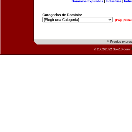
Dominios Expirados
|
Industrias
|
Indu
Categorías de Dominio:
[Pág. princi
** Precios expre
© 2002/2022 Solo10.com