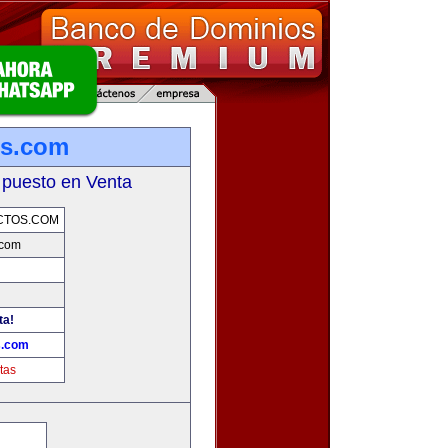
os.com
 puesto en Venta
CTOS.COM
.com
ta!
s.com
tas