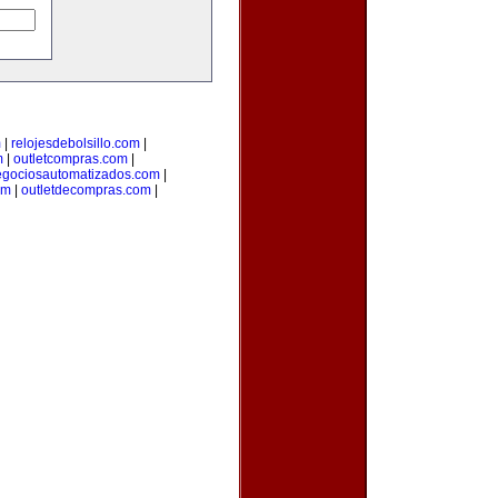
m
|
relojesdebolsillo.com
|
m
|
outletcompras.com
|
gociosautomatizados.com
|
om
|
outletdecompras.com
|