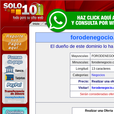
forodenegoci
El dueño de este dominio lo ha
Mayusculas:
FORODENEGO
Minusculas:
forodenegocio.
Longitud:
13 caracteres
Categorias:
Negocios
Precio:
Realizar una of
Visitar!
forodenegocio
Serán consideradas ofer
Realizar una Oferta