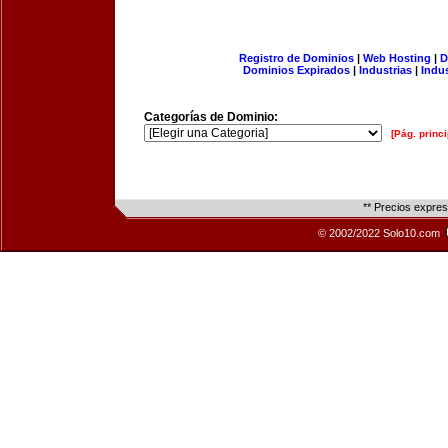
Registro de Dominios
|
Web Hosting
|
D
Dominios Expirados
|
Industrias
|
Indu
Categorías de Dominio:
[Pág. princi
** Precios expre
© 2002/2022 Solo10.com