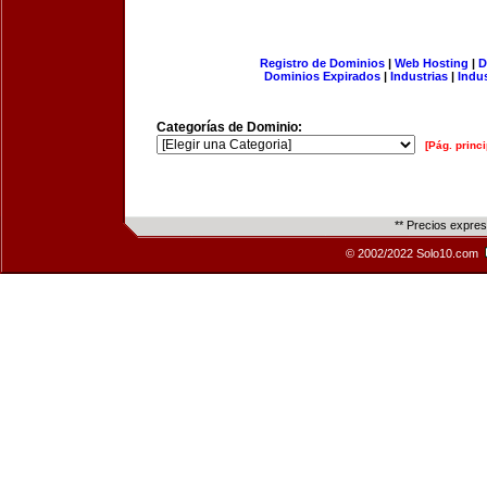
Registro de Dominios
|
Web Hosting
|
D
Dominios Expirados
|
Industrias
|
Indu
Categorías de Dominio:
[Pág. princi
** Precios expre
© 2002/2022 Solo10.com