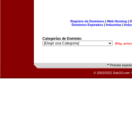
Registro de Dominios
|
Web Hosting
|
D
Dominios Expirados
|
Industrias
|
Indu
Categorías de Dominio:
[Pág. princi
** Precios expre
© 2002/2022 Solo10.com