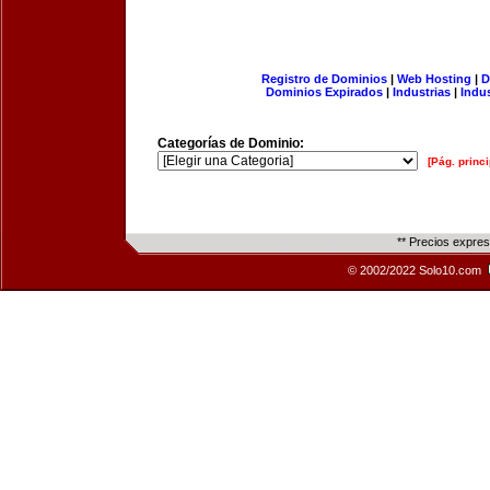
Registro de Dominios
|
Web Hosting
|
D
Dominios Expirados
|
Industrias
|
Indu
Categorías de Dominio:
[Pág. princi
** Precios expre
© 2002/2022 Solo10.com