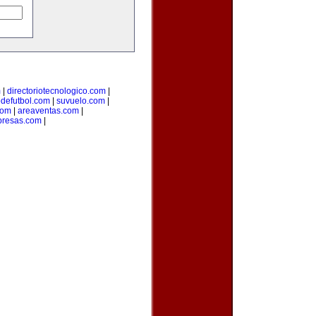
m
|
directoriotecnologico.com
|
odefutbol.com
|
suvuelo.com
|
com
|
areaventas.com
|
presas.com
|