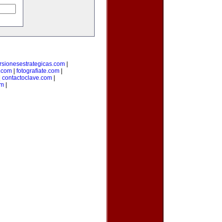
rsionesestrategicas.com
|
.com
|
fotografiate.com
|
|
contactoclave.com
|
om
|