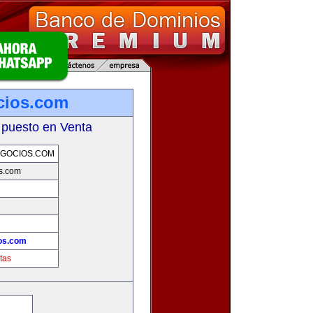
cios.com
 puesto en Venta
GOCIOS.COM
s.com
os.com
tas