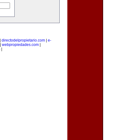
|
directodelpropietario.com
|
e-
|
webpropiedades.com
|
m
|