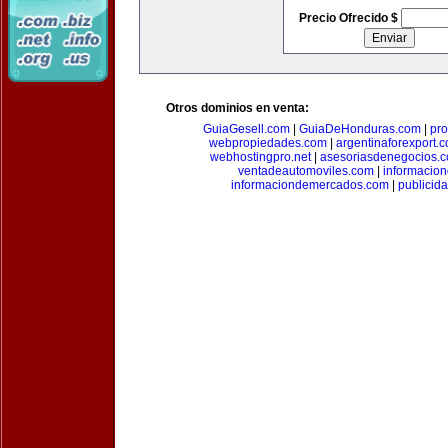
Precio Ofrecido $
Otros dominios en venta:
GuiaGesell.com
|
GuiaDeHonduras.com
|
pr
webpropiedades.com
|
argentinaforexport.
webhostingpro.net
|
asesoriasdenegocios.
ventadeautomoviles.com
|
informacio
informaciondemercados.com
|
publicid