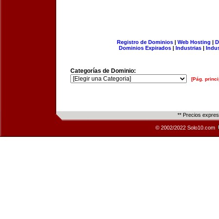
Registro de Dominios
|
Web Hosting
|
D
Dominios Expirados
|
Industrias
|
Indu
Categorías de Dominio:
[Pág. princi
** Precios expre
© 2002/2022 Solo10.com