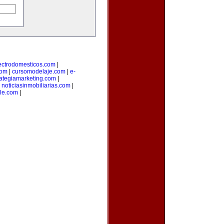
ectrodomesticos.com
|
com
|
cursomodelaje.com
|
e-
rategiamarketing.com
|
|
noticiasinmobiliarias.com
|
ile.com
|