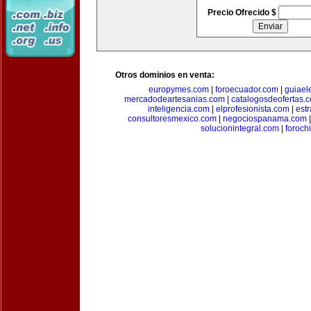
Precio Ofrecido $
Otros dominios en venta:
europymes.com
|
foroecuador.com
|
guiael
mercadodeartesanias.com
|
catalogosdeofertas.
inteligencia.com
|
elprofesionista.com
|
est
consultoresmexico.com
|
negociospanama.com
solucionintegral.com
|
foroch