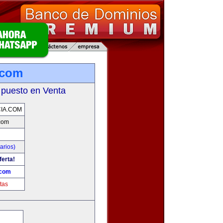
.com
 puesto en Venta
CIA.COM
.com
arios)
ferta!
.com
tas