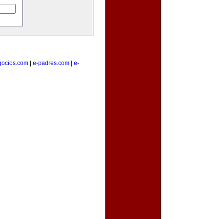
gocios.com
|
e-padres.com
|
e-