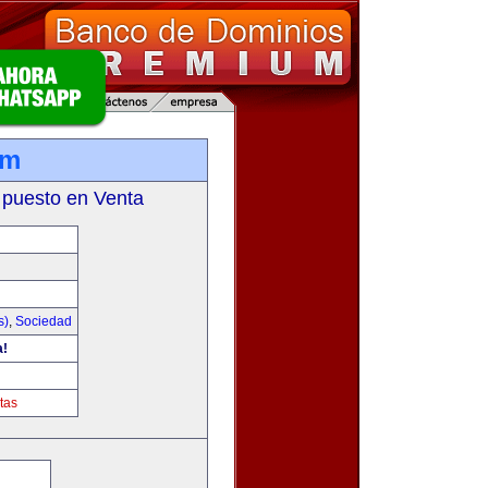
om
 puesto en Venta
s)
,
Sociedad
a!
tas