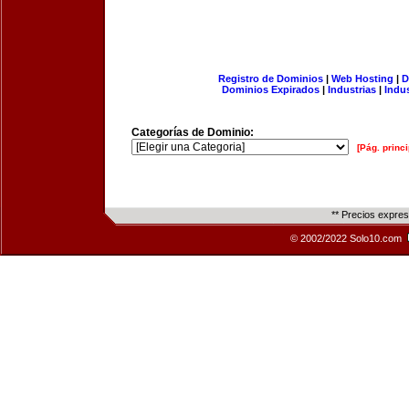
Registro de Dominios
|
Web Hosting
|
D
Dominios Expirados
|
Industrias
|
Indu
Categorías de Dominio:
[Pág. princi
** Precios expre
© 2002/2022 Solo10.com