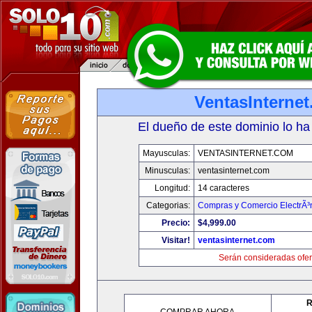
VentasInterne
El dueño de este dominio lo ha
Mayusculas:
VENTASINTERNET.COM
Minusculas:
ventasinternet.com
Longitud:
14 caracteres
Categorias:
Compras y Comercio ElectrÃ³
Precio:
$4,999.00
Visitar!
ventasinternet.com
Serán consideradas ofer
R