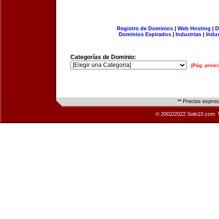
Registro de Dominios
|
Web Hosting
|
D
Dominios Expirados
|
Industrias
|
Indu
Categorías de Dominio:
[Pág. princi
** Precios expre
© 2002/2022 Solo10.com