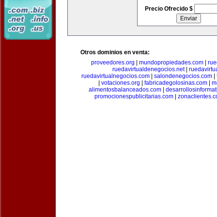
Precio Ofrecido $
Otros dominios en venta:
proveedores.org
|
mundopropiedades.com
|
rue
ruedavirtualdenegocios.net
|
ruedavirtu
ruedavirtualnegocios.com
|
salondenegocios.com
|
|
votaciones.org
|
fabricadegolosinas.com
|
m
alimentosbalanceados.com
|
desarrollosinforma
promocionespublicitarias.com
|
zonaclientes.