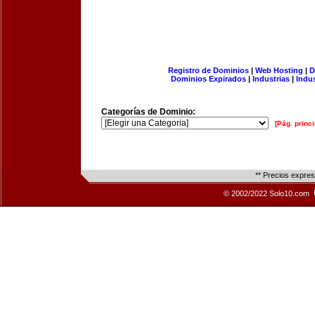
Registro de Dominios
|
Web Hosting
|
D
Dominios Expirados
|
Industrias
|
Indu
Categorías de Dominio:
[Pág. princi
** Precios expre
© 2002/2022 Solo10.com