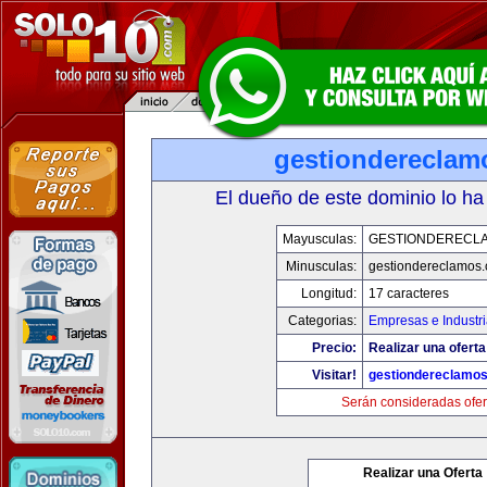
gestiondereclam
El dueño de este dominio lo ha
Mayusculas:
GESTIONDERECL
Minusculas:
gestiondereclamos
Longitud:
17 caracteres
Categorias:
Empresas e Industr
Precio:
Realizar una oferta
Visitar!
gestiondereclamo
Serán consideradas ofer
Realizar una Oferta