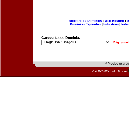
Registro de Dominios
|
Web Hosting
|
D
Dominios Expirados
|
Industrias
|
Indu
Categorías de Dominio:
[Pág. princi
** Precios expre
© 2002/2022 Solo10.com