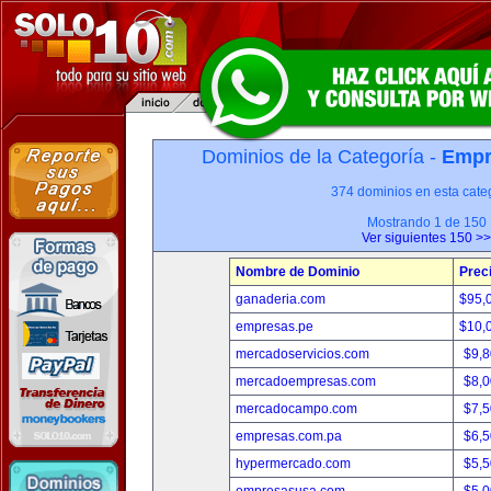
Dominios de la Categoría -
Empr
374 dominios en esta categ
Mostrando 1 de 150
Ver siguientes 150 >>
Nombre de Dominio
Prec
ganaderia.com
$95,
empresas.pe
$10,
mercadoservicios.com
$9,
mercadoempresas.com
$8,
mercadocampo.com
$7,
empresas.com.pa
$6,
hypermercado.com
$5,