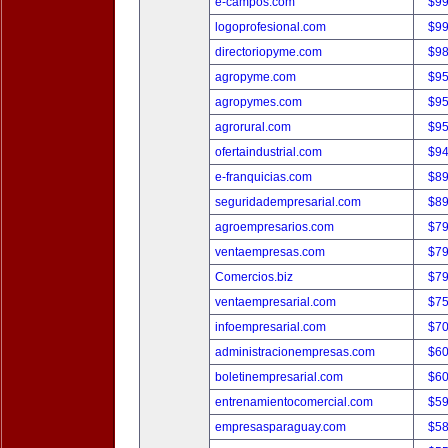
e-campos.com
$9
logoprofesional.com
$9
directoriopyme.com
$9
agropyme.com
$9
agropymes.com
$9
agrorural.com
$9
ofertaindustrial.com
$9
e-franquicias.com
$8
seguridadempresarial.com
$8
agroempresarios.com
$7
ventaempresas.com
$7
Comercios.biz
$7
ventaempresarial.com
$7
infoempresarial.com
$7
administracionempresas.com
$6
boletinempresarial.com
$6
entrenamientocomercial.com
$5
empresasparaguay.com
$5