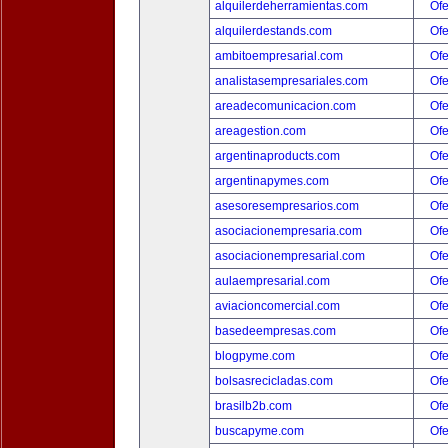
alquilerdeherramientas.com
Ofe
alquilerdestands.com
Ofe
ambitoempresarial.com
Ofe
analistasempresariales.com
Ofe
areadecomunicacion.com
Ofe
areagestion.com
Ofe
argentinaproducts.com
Ofe
argentinapymes.com
Ofe
asesoresempresarios.com
Ofe
asociacionempresaria.com
Ofe
asociacionempresarial.com
Ofe
aulaempresarial.com
Ofe
aviacioncomercial.com
Ofe
basedeempresas.com
Ofe
blogpyme.com
Ofe
bolsasrecicladas.com
Ofe
brasilb2b.com
Ofe
buscapyme.com
Ofe