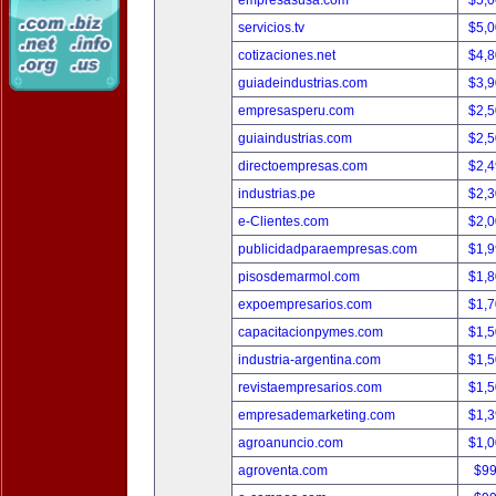
empresasusa.com
$5,
servicios.tv
$5,
cotizaciones.net
$4,
guiadeindustrias.com
$3,
empresasperu.com
$2,
guiaindustrias.com
$2,
directoempresas.com
$2,
industrias.pe
$2,
e-Clientes.com
$2,
publicidadparaempresas.com
$1,
pisosdemarmol.com
$1,
expoempresarios.com
$1,
capacitacionpymes.com
$1,
industria-argentina.com
$1,
revistaempresarios.com
$1,
empresademarketing.com
$1,
agroanuncio.com
$1,
agroventa.com
$9