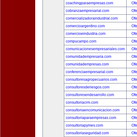
coachingparaempresas.com
Ofe
cobranzaempresarial.com
Ofe
comercializadoraindustrial.com
Ofe
comercioargentino.com
Ofe
comercioeindustria.com
Ofe
compucampo.com
Ofe
comunicacionesempresariales.com
Ofe
comunidadempresaria.com
Ofe
comunidadempresas.com
Ofe
conferenciaempresarial.com
Ofe
consultoresagropecuarios.com
Ofe
consultoresderiesgos.com
Ofe
consultoresendesarrollo.com
Ofe
consultoriacrm.com
Ofe
consultoriaencomunicacion.com
Ofe
consultoriaparaempresas.com
Ofe
consultoriapymes.com
Ofe
consultoriaseguridad.com
Ofe