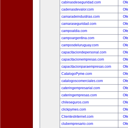
cabinasdeseguridad.com
Ofe
cadenasdevalor.com
Ofe
camaradeindustrias.com
Ofe
camaraseguridad.com
Ofe
campoaldia.com
Ofe
campoargentina.com
Ofe
camposdeluruguay.com
Ofe
capacitaciondepersonal.com
Ofe
capacitacionempresas.com
Ofe
capacitacionparaempresas.com
Ofe
CatalogoPyme.com
Ofe
catalogoscomerciales.com
Ofe
cateringempresarial.com
Ofe
cateringempresas.com
Ofe
chileseguros.com
Ofe
clickpymes.com
Ofe
ClientesInternet.com
Ofe
clubempresario.com
Ofe