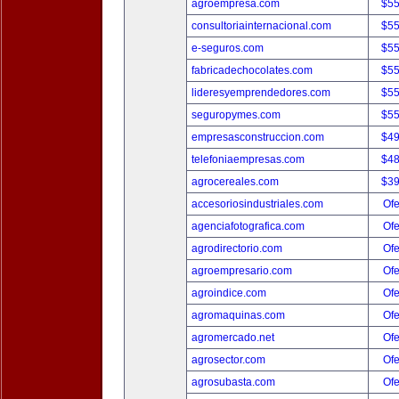
agroempresa.com
$5
consultoriainternacional.com
$5
e-seguros.com
$5
fabricadechocolates.com
$5
lideresyemprendedores.com
$5
seguropymes.com
$5
empresasconstruccion.com
$4
telefoniaempresas.com
$4
agrocereales.com
$3
accesoriosindustriales.com
Ofe
agenciafotografica.com
Ofe
agrodirectorio.com
Ofe
agroempresario.com
Ofe
agroindice.com
Ofe
agromaquinas.com
Ofe
agromercado.net
Ofe
agrosector.com
Ofe
agrosubasta.com
Ofe