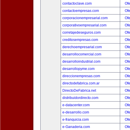
contactoclave.com
Ofe
contactoempresas.com
Ofe
corporacionempresarial.com
Ofe
corporativoempresarial.com
Ofe
corretajedeseguros.com
Ofe
creditosempresas.com
Ofe
derechoempresarial.com
Ofe
desarrollocomercial.com
Ofe
desarrolloindustrial.com
Ofe
desarrollopyme.com
Ofe
direccionempresas.com
Ofe
directodefabrica.com.ar
Ofe
DirectoDeFabrica.net
Ofe
distribuidordirecto.com
Ofe
e-datacenter.com
Ofe
e-desarrollo.com
Ofe
e-franquicia.com
Ofe
e-Ganaderia.com
Ofe